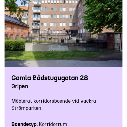
BOENDETYP:
KORRIDORRUM / 10-MÅNADERSHYRA
Gamla Rådstugugatan 28
Gripen
Möblerat korridorsboende vid vackra
Strömparken.
Boendetyp
Korridorrum