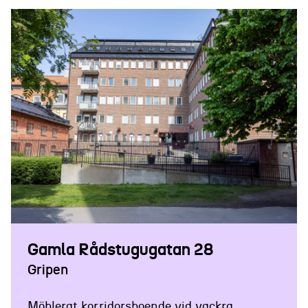
BOENDETYP:
KORRIDORRUM / 10-MÅNADERSHYRA
Gamla Rådstugugatan 28
Gripen
Möblerat korridorsboende vid vackra