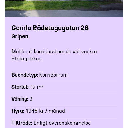
BOENDETYP:
KORRIDORRUM / 10-MÅNADERSHYRA
Gamla Rådstugugatan 28
Gripen
Möblerat korridorsboende vid vackra
Strömparken.
Boendetyp
Korridorrum
Storlek
17 m²
Våning
3
Hyra
4945 kr / månad
Tillträde
Enligt överenskommelse