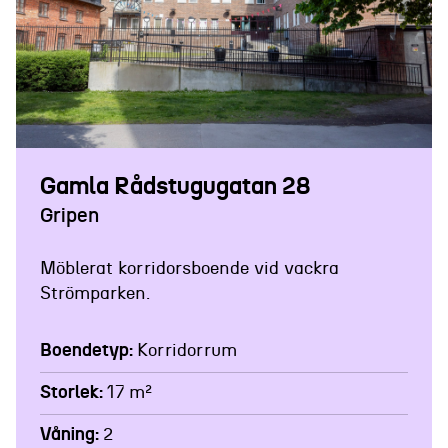
BOENDETYP:
KORRIDORRUM / 10-MÅNADERSHYRA
Gamla Rådstugugatan 28
Gripen
Möblerat korridorsboende vid vackra
Strömparken.
Boendetyp
Korridorrum
Storlek
17 m²
Våning
2